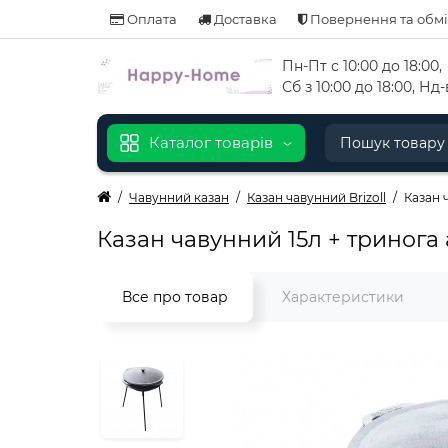
Оплата
Доставка
Повернення та обм
Пн-Пт с 10:00 до 18:00
,
Сб з 10:00 до 18:00, Н
Каталог товарів
Чавунний казан
Казан чавунний Brizoll
Казан 
Казан чавунний 15л + тринога 
Все про товар
Характеристики