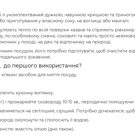
 л укомплектваний дужкою, чавунною кришкою та триногою
о приготування у власному соку, на вогнищі або мангалі.
мулюють тепло по всій поверхні казана та сприяють рівномір
вуну, по-особливому смачні, соковиті та мають просто неймо
ічник у поході, на дачі та відпочинку на природі.
м посудом, його потрібно підготувати, щоб очистити від т
 подальшого іржавіння.
д до першого використання?
 м’яким засобом для миття посуду.
лючіть кухонну витяжку.
г) і прожарюйте сковороду 10-15 хв., періодично помішуючи 
тиметься на світліший, сіріший. Потрібно дочекатися, щоб 
ороді охолонути та сполосніть її водою.
ністю змастіть олією (дно також).