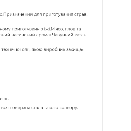
.Призначений для приготування страв,
ному приготуванню їжі.М'ясо, плов та
вірний насичений аромат.Чавунний казан
ехнічної олії, якою виробник захищає
сіль.
вся поверхня стала такого кольору.