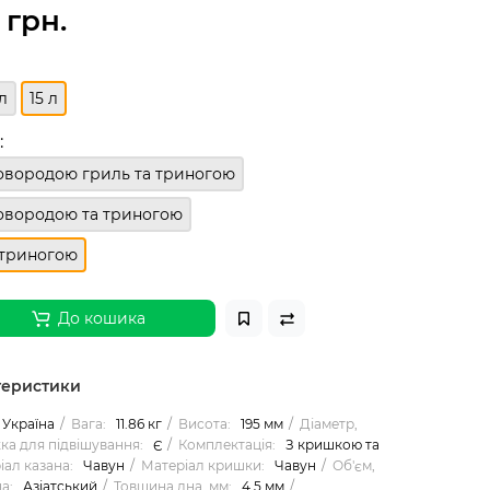
 грн.
л
15 л
:
овородою гриль та триногою
овородою та триногою
 триногою
До кошика
теристики
Україна
Вага:
11.86 кг
Висота:
195 мм
Діаметр,
ка для підвішування:
Є
Комплектація:
З кришкою та
іал казана:
Чавун
Матеріал кришки:
Чавун
Об'єм,
а:
Азіатський
Товщина дна, мм:
4.5 мм