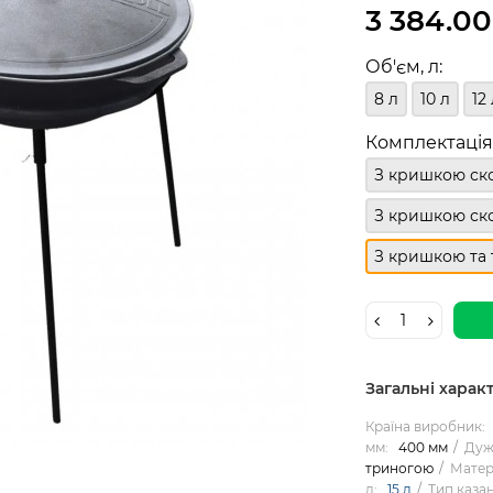
3 384.00
Об'єм, л:
8 л
10 л
12 
Комплектація
З кришкою ск
З кришкою ск
З кришкою та
Загальні харак
Країна виробник:
мм:
400 мм
Дуж
триногою
Матер
л:
15 л
Тип казан