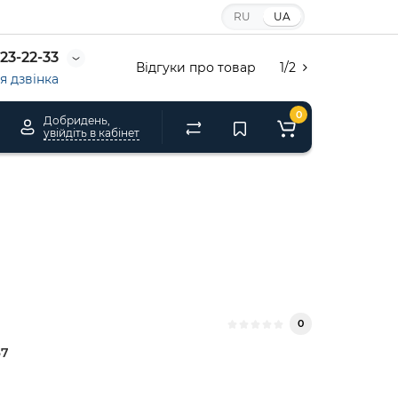
RU
UA
23-22-33
Відгуки про товар
1/2
 дзвінка
0
Добридень,
увійдіть в кабінет
0
67