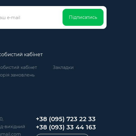
Підписатись
обистий кабінет
обистий кабінет
Закладки
торія замовлень
+38 (095) 723 22 33
0,
+38 (093) 33 44 163
 Нд-вихідний
mail.com