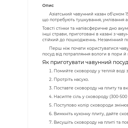
Опис
Азіатський чавунний казан об'ємом 15
що потребують тушкування, умлівання аб
Товсті стінки та напівсферичне дно аку
інші страви, приготовані в казані з ча
стійкий до пошкодженнь. Незамінний пом
Перш ніж почати користуватися чавунни
посуд від потрапляння вологи в пори й
Як приготувати чавунний посу
Помийте сковороду у теплій воді з
Протріть насухо.
Поставте сковороду на плиту та вк
Насипте сіль у сковороду (300-500 
Поступово колір сковороди змінюва
Вимкніть кухонну плиту, дайте сков
Висушіть сковороду на плиті та пов