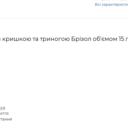
Всі характерист
з кришкою та триногою Брізол об'ємом 15 
суд
иття
тання