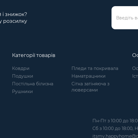
й і знижок?
у розсилку
Категорії товарів
Ос
Ковдри
Пледи та покривала
Ос
Подушки
Наматрацники
Іс
Постільна білизна
Сітка затіняюча з
люверсами
Рушники
Пн-Пт з 10:00 до 18:0
Сб з 10:00 до 18:00,
itsmy.happyhome@g