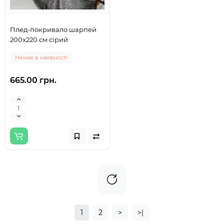
Плед-покривало шарпей
200х220 см сірий
Немає в наявності
665.00 грн.
1
2
>
>|