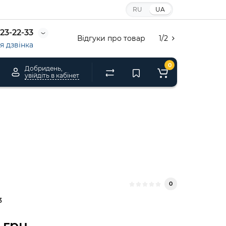
RU
UA
23-22-33
Відгуки про товар
1/2
 дзвінка
0
Добридень,
увійдіть в кабінет
0
3
 грн.