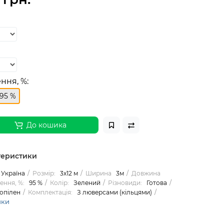
ння, %:
95 %
До кошика
теристики
Україна
Розмір:
3х12 м
Ширина
3м
Довжина
ення, %:
95 %
Колір:
Зелений
Різновиди:
Готова
опілен
Комплектація:
З люверсами (кільцями)
ики