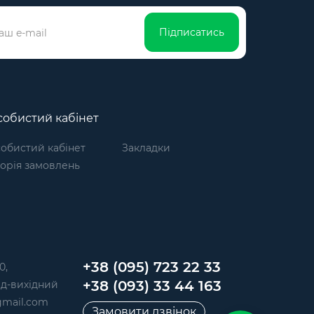
Підписатись
обистий кабінет
обистий кабінет
Закладки
торія замовлень
+38 (095) 723 22 33
0,
+38 (093) 33 44 163
 Нд-вихідний
mail.com
Замовити дзвінок