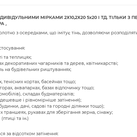
ІДУЛЬНИМИ МІРКАМИ 2Х10,2Х20 5х20 І ТД. ТІЛЬКИ З 
РА
.
олотно з осередками, що імітує тінь, дозволяючи розподілят
стосування:
і та теплицях;
ах декоративних чагарників та дерев, квітникарстві;
ль на будівельних риштуваннях;
, тенісних кортах, басейнах тощо;
горах, аквапарках, базах відпочинку тощо;
омобілів), складах будматеріалів;
 дешевше і рівномірніше затінення);
удинки, дачі, садові та городні ділянки тощо);
их траншеях, рукавах для зберігання зерна, сінажу;
(птиці та ін.)
ься за відсотком затінення: