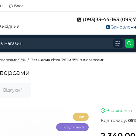
ін
Блог
(093)33-44-163 (095)7
д-вихідний
Замовлення
люверсами 95%
Затіняюча сітка 3х12м 95% з люверсами
люверсами
0
Відгуки
В наявності
Топ
Код товару:
051
Популярний
2 340.00