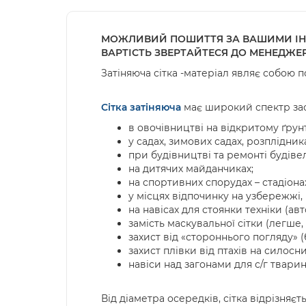
МОЖЛИВИЙ ПОШИТТЯ ЗА ВАШИМИ ІНДИВ
ВАРТІСТЬ ЗВЕРТАЙТЕСЯ ДО МЕНЕДЖЕ
Затіняюча сітка -матеріал являє собою п
Сітка затіняюча
має широкий спектр за
в овочівництві на відкритому ґрунт
у садах, зимових садах, розплідник
при будівництві та ремонті будіве
на дитячих майданчиках;
на спортивних спорудах – стадіонах
у місцях відпочинку на узбережжі, 
на навісах для стоянки техніки (авт
замість маскувальної сітки (легше,
захист від «стороннього погляду» (б
захист плівки від птахів на силосн
навіси над загонами для с/г тварин 
Від діаметра осередків, сітка відрізняєт