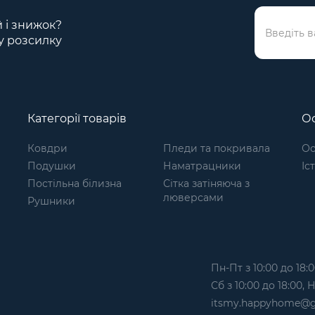
й і знижок?
у розсилку
Категорії товарів
Ос
Ковдри
Пледи та покривала
Ос
Подушки
Наматрацники
Іс
Постільна білизна
Сітка затіняюча з
люверсами
Рушники
Пн-Пт з 10:00 до 18:0
Сб з 10:00 до 18:00,
itsmy.happyhome@g