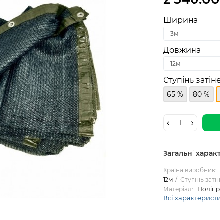
Ширина
Довжина
Ступінь затіне
65 %
80 %
Загальні харак
Країна виробник:
12м
Ступінь затін
Матеріал:
Поліпр
Всі характерист