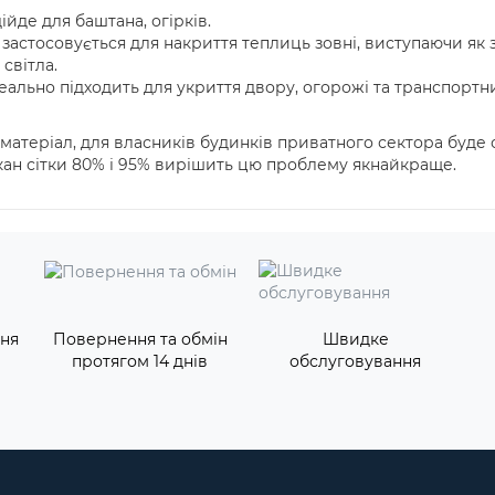
дійде для баштана, огірків.
 застосовується для накриття теплиць зовні, виступаючи як з
світла.
деально підходить для укриття двору, огорожі та транспортн
матеріал, для власників будинків приватного сектора буд
ркан сітки 80% і 95% вирішить цю проблему якнайкраще.
ння
Повернення та обмін
Швидке
протягом 14 днів
обслуговування