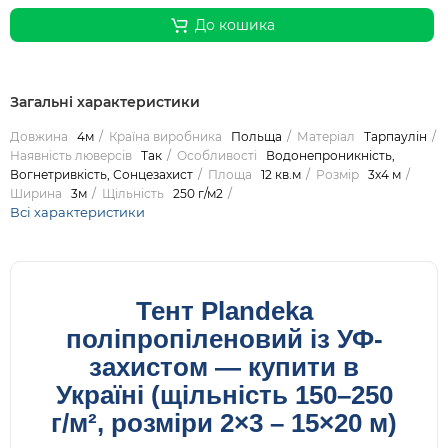
До кошика
Загальні характеристики
Довжина
4м
Країна виробника
Польща
Матеріал
Тарпаулін
Наявність люверсів
Так
Особливості
Водонепроникність,
Вогнетривкість, Сонцезахист
Площа
12 кв.м
Розмір
3х4 м
Ширина
3м
Щільність
250 г/м2
Всі характеристики
Тент Plandeka
поліпропіленовий із УФ-
захистом — купити в
Україні (щільність 150–250
г/м², розміри 2×3 – 15×20 м)