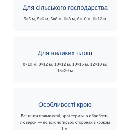
Для сільського господарства
5×5 м, 5×6 м, 5×8 м, 6×8 м, 6×10 м, 6×12 м
Для великих площ
8×10 м, 8×12 м, 10×12 м, 10×15 м, 12×18 м,
15×20 м
Особливості крою
Всі тенти прямокутні, краї термічно оброблені,
люверси — по всіх чотирьох сторонах з кроком
1 м.