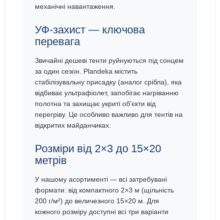
механічні навантаження.
УФ-захист — ключова
перевага
Звичайні дешеві тенти руйнуються під сонцем
за один сезон. Plandeka містить
стабілізувальну присадку (аналог срібла), яка
відбиває ультрафіолет, запобігає нагріванню
полотна та захищає укриті об'єкти від
перегріву. Це особливо важливо для тентів на
відкритих майданчиках.
Розміри від 2×3 до 15×20
метрів
У нашому асортименті — всі затребувані
формати: від компактного 2×3 м (щільність
200 г/м²) до величезного 15×20 м. Для
кожного розміру доступні всі три варіанти