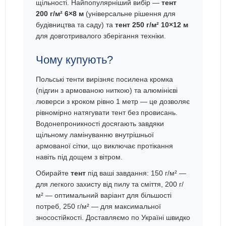
щільності. Найпопулярніший вибір —
тент
200 г/м² 6×8 м
(універсальне рішення для
будівництва та саду) та
тент 250 г/м² 10×12 м
для довготривалого зберігання техніки.
Чому купують?
Польські тенти вирізняє посилена кромка
(підгин з армованою ниткою) та алюмінієві
люверси з кроком рівно 1 метр — це дозволяє
рівномірно натягувати тент без провисань.
Водонепроникності досягають завдяки
щільному ламінуванню внутрішньої
армованої сітки, що виключає протікання
навіть під дощем з вітром.
Обирайте
тент
під ваші завдання: 150 г/м² —
для легкого захисту від пилу та сміття, 200 г/
м² — оптимальний варіант для більшості
потреб, 250 г/м² — для максимальної
зносостійкості. Доставляємо по Україні швидко