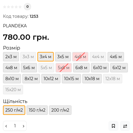
0
Код товару:
1253
PLANDEKA
780.00 грн.
Розмір
2х3 м
3х3 м
3х4 м
3х5 м
4х5 м
4х4 м
4х6 м
4х8 м
5х6 м
5х5 м
5х8 м
6х8 м
6х10 м
6х12 м
8х10 м
8х12 м
10х12 м
10х15 м
10х18 м
12х18 м
15х20 м
Щільність
250 г/м2
150 г/м2
200 г/м2