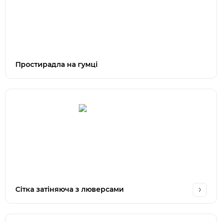
Простирадла на гумці
Сітка затіняюча з люверсами