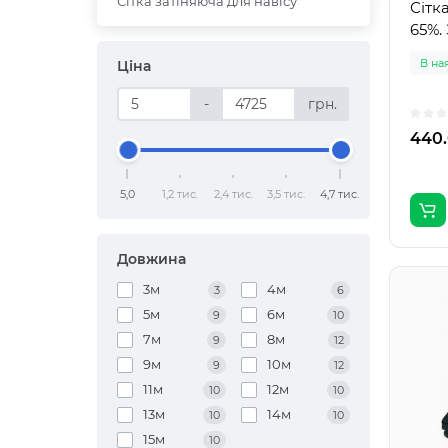
Сітка затіняюча для навісу
Сітк
65%.
В на
Ціна
-
грн.
440.
5,0
1,2 тис.
2,4 тис.
3,5 тис.
4,7 тис.
Довжина
3м
4м
3
6
5м
6м
9
10
7м
8м
9
12
9м
10м
9
12
11м
12м
10
10
13м
14м
10
10
15м
10