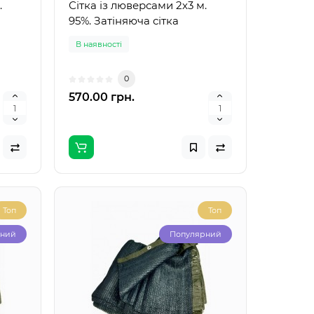
.
Сітка із люверсами 2х3 м.
95%. Затіняюча сітка
В наявності
0
570.00 грн.
Топ
Топ
рний
Популярний