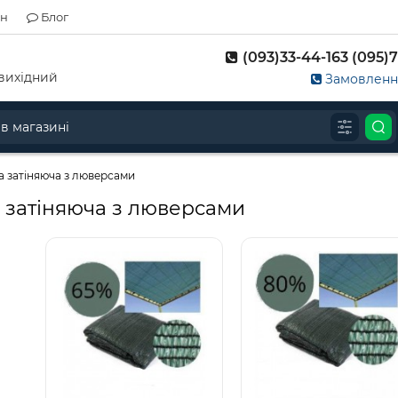
ін
Блог
(093)33-44-163 (095)7
д-вихідний
Замовлення
а затіняюча з люверсами
а затіняюча з люверсами