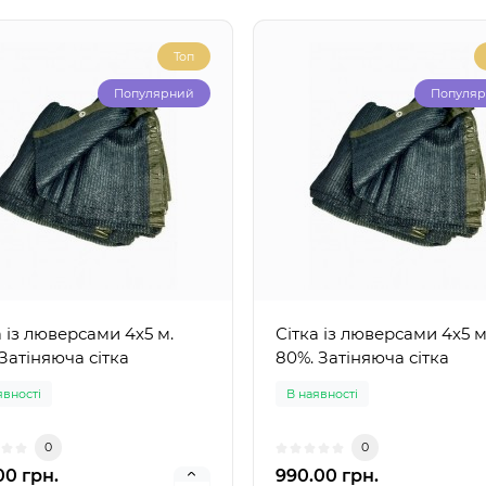
Топ
Популярний
Популя
а із люверсами 4х5 м.
Сітка із люверсами 4х5 м
 Затіняюча сітка
80%. Затіняюча сітка
явності
В наявності
0
0
00 грн.
990.00 грн.