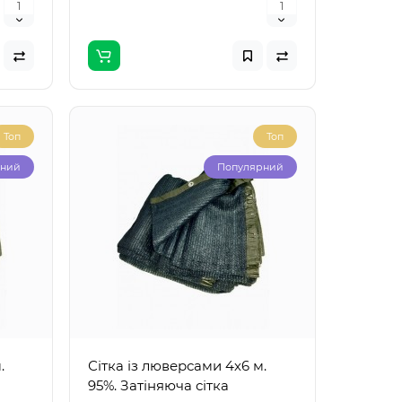
Топ
Топ
рний
Популярний
.
Сітка із люверсами 4х6 м.
95%. Затіняюча сітка