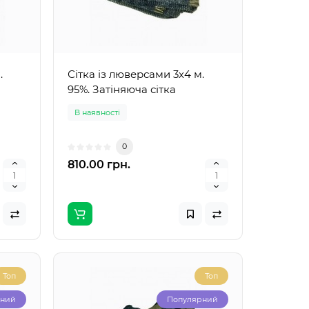
.
Сітка із люверсами 3х4 м.
95%. Затіняюча сітка
В наявності
0
810.00 грн.
Топ
Топ
рний
Популярний