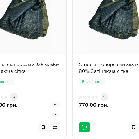
а із люверсами 3х5 м. 65%.
Сітка із люверсами 3х5 м
няюча сітка
80%. Затіняюча сітка
явності
В наявності
0
0
00 грн.
770.00 грн.