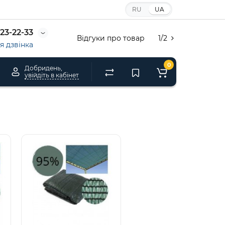
RU
UA
23-22-33
Відгуки про товар
1/2
 дзвінка
0
Добридень,
увійдіть в кабінет