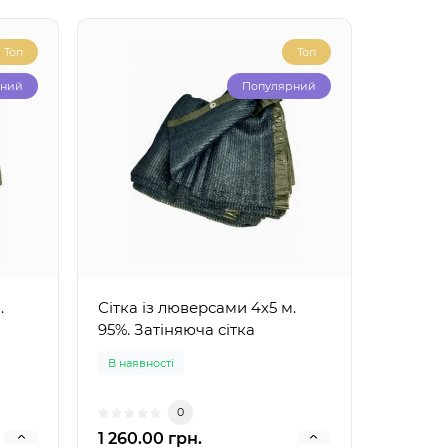
Топ
Топ
рний
Популярний
.
Сітка із люверсами 4х5 м.
95%. Затіняюча сітка
В наявності
0
1 260.00 грн.