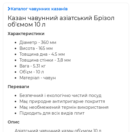
Каталог чавунних казанів
Казан чавунний азіатський Брізол
об'ємом 10 л
Характеристики
Діаметр - 360 мм
Висота - 165 мм
Товщина дна - 4.5 мм
Товщина стінки - 3,8 мм
Вага - 5.31 кг
Об'єм - 10 л
Матеріал - чавун
Переваги
Безпечний і екологічно чистий посуд
Має природне антипригарне покриття
Має необмежений термін використання
Підходить для всіх видів плит
Опис
Азіатський чавунний казан об'ємом 10 л