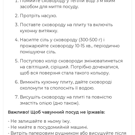
Помийте сковороду у теплій воді з м’яким
засобом для миття посуду.
Протріть насухо.
Поставте сковороду на плиту та включіть
кухонну витяжку.
Насипте сіль у сковороду (300-500 г) і
прожарюйте сковороду 10-15 хв., періодично
помішуючи сіль.
Поступово колір сковороди змінюватиметься
на світліший, сіріший. Потрібно дочекатися,
щоб вся поверхня стала такого кольору.
Вимкніть кухонну плиту, дайте сковороді
охолонути та сполосніть її водою.
Висушіть сковороду на плиті та повністю
змастіть олією (дно також).
Важливо! Щоб чавунний посуд не іржавів:
- Не залишайте в ньому їжу.
- Не мийте в посудомийній машині.
- Витріть паперовим рушником або висушуйте після