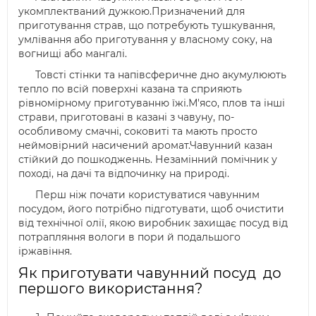
укомплектваний дужкою.Призначений для
приготування страв, що потребують тушкування,
умлівання або приготування у власному соку, на
вогнищі або мангалі.
Товсті стінки та напівсферичне дно акумулюють
тепло по всій поверхні казана та сприяють
рівномірному приготуванню їжі.М'ясо, плов та інші
страви, приготовані в казані з чавуну, по-
особливому смачні, соковиті та мають просто
неймовірний насичений аромат.Чавунний казан
стійкий до пошкодженнь. Незамінний помічник у
поході, на дачі та відпочинку на природі.
Перш ніж почати користуватися чавунним
посудом, його потрібно підготувати, щоб очистити
від технічної олії, якою виробник захищає посуд від
потрапляння вологи в пори й подальшого
іржавіння.
Як приготувати чавунний посуд до
першого використання?