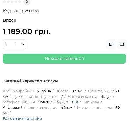
0
Код товару:
0656
Brizoll
1 189.00 грн.
Немає в наявності
Загальні характеристики
Країна виробник:
Україна
Висота:
165 мм
Діаметр, мм:
360
мм
Дужка для підвішування:
Є
Матеріал казана:
Чавун
Матеріал кришки:
Чавун
Об'єм, л:
10 л
Тип казана:
Азіатський
Товщина дна, мм:
4.5 мм
Товщина стінки, мм:
3.8
мм
Всі характеристики