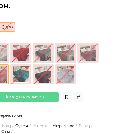
рн.
Євро
Немає в наявності
теристики
Колір
Фуксія
Матеріал
Мікрофібра
Розмір
00 см