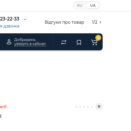
RU
UA
23-22-33
Відгуки про товар
1/2
 дзвінка
0
Добридень,
увійдіть в кабінет
сті
0
2