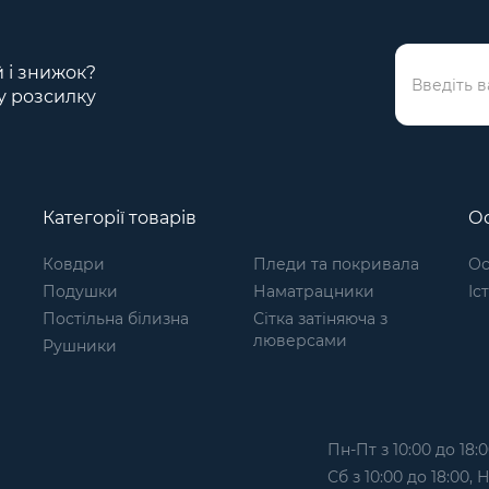
й і знижок?
у розсилку
Категорії товарів
Ос
Ковдри
Пледи та покривала
Ос
Подушки
Наматрацники
Іс
Постільна білизна
Сітка затіняюча з
люверсами
Рушники
Пн-Пт з 10:00 до 18:0
Сб з 10:00 до 18:00,