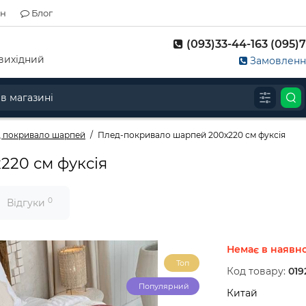
ін
Блог
(093)33-44-163 (095)7
д-вихідний
Замовлення
 покривало шарпей
Плед-покривало шарпей 200х220 см фуксія
220 см фуксія
0
Відгуки
Немає в наявно
Топ
Код товару:
019
Популярний
Китай