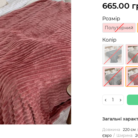
665.00 г
Розмір
Полуторний
Колір
Загальні харак
Довжина
220 см
Євро
Ширина
2