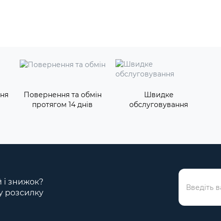
ння
Повернення та обмін
Швидке
протягом 14 днів
обслуговування
й і знижок?
у розсилку