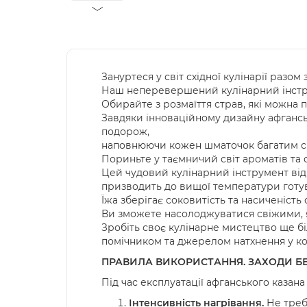
Зануртеся у світ східної кулінарії раз
Наш неперевершений кулінарний інстру
Обирайте з розмаїття страв, які можна 
Завдяки інноваційному дизайну афганс
подорож,
наповнюючи кожен шматочок багатим с
Пориньте у таємничий світ ароматів та 
Цей чудовий кулінарний інструмент від
призводить до вищої температури готу
Їжа зберігає соковитість та насиченіс
Ви зможете насолоджуватися свіжими, 
Зробіть своє кулінарне мистецтво ще 
помічником та джерелом натхнення у ко
ПРАВИЛА ВИКОРИСТАННЯ.
ЗАХОДИ Б
Під час експлуатації афганського казан
Інтенсивність нагрівання.
Не треб