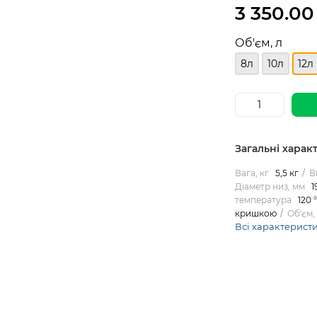
3 350.00
Об'єм, л
8л
10л
12л
Загальні харак
Вага, кг
5,5 кг
В
Діаметр низ, мм
1
температура
120 
кришкою
Об'єм,
Всі характерист