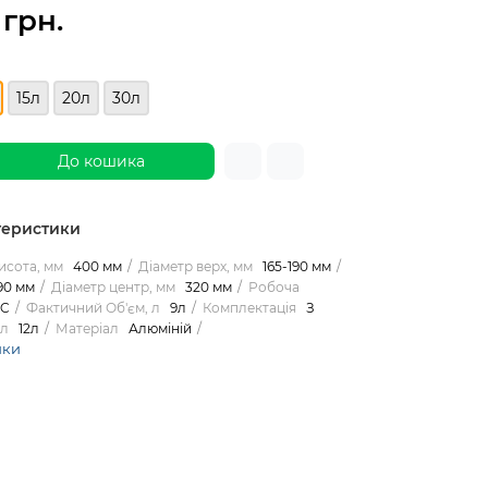
 грн.
15л
20л
30л
До кошика
теристики
исота, мм
400 мм
Діаметр верх, мм
165-190 мм
90 мм
Діаметр центр, мм
320 мм
Робоча
°C
Фактичний Об'єм, л
9л
Комплектація
З
 л
12л
Матеріал
Алюміній
ики