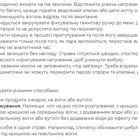
іодично знімати на пів хвилини. Відстежити рівень нагріва
то багато, краще підняти аварійний клапан або дати котлу 
меншують вогонь відразу після закипання.
дується закручувати фіксувальну гвинтову ручку до межі. 
отвори та не допустити витоку по периметру.
ити кришку в процесі приготування та після його завершенн
вжити тільки після того, як пара заспокоїться, перестане в
му на аналогічний час.
не залишати без нагляду. Страви готуються швидко, спостер
часного коригування нагрівання, щоб уникнути вибуху.
казанки ніколи не заповнюють «під зав'язку». Треба візуальн
шматочки їжі можуть перекрити парові отвори та клапани, 
увати різними способами:
 продукти з водою, на вогні або вугіллі.
шкування.
Наливши олії на дно після розігрівання, з кришкою
ною кришкою на середньому вогні, з додаванням води або у 
вільному вогні або вугіллі без додавання води до ефекту печ
собів в одній страві. Наприклад, спочатку обсмажити цибулю
 під кришкою на повільному вогні.