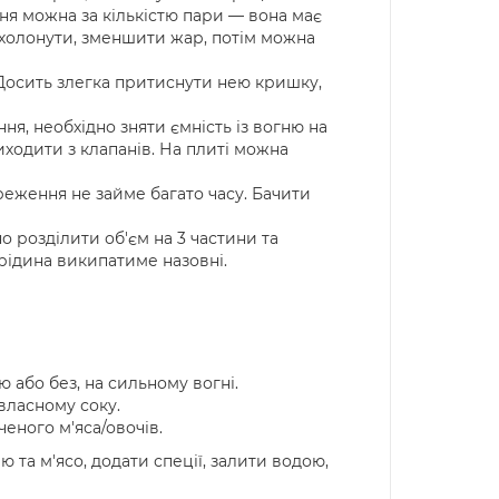
ння можна за кількістю пари — вона має
охолонути, зменшити жар, потім можна
Досить злегка притиснути нею кришку,
я, необхідно зняти ємність із вогню на
иходити з клапанів. На плиті можна
еження не займе багато часу. Бачити
о розділити об'єм на 3 частини та
рідина википатиме назовні.
 або без, на сильному вогні.
власному соку.
еного м'яса/овочів.
 та м'ясо, додати спеції, залити водою,