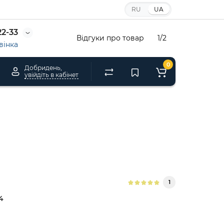
RU
UA
22-33
Відгуки про товар
1/2
вінка
0
Добридень,
увійдіть в кабінет
1
4