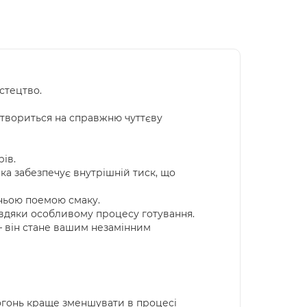
стецтво.
етвориться на справжню чуттєву
рів.
а забезпечує внутрішній тиск, що
жньою поемою смаку.
авдяки особливому процесу готування.
– він стане вашим незамінним
огонь краще зменшувати в процесі