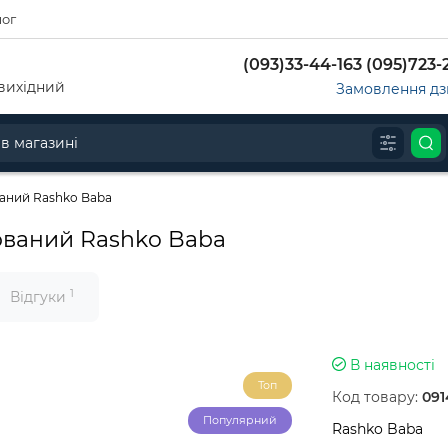
лог
(093)33-44-163 (095)723-
д-вихідний
Замовлення дз
ваний Rashko Baba
ований Rashko Baba
1
Відгуки
В наявності
Топ
Код товару:
091
Популярний
Rashko Baba