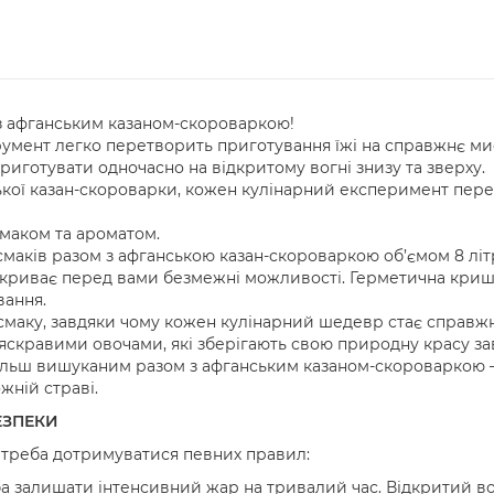
ом з афганським казаном-скороваркою!
мент легко перетворить приготування їжі на справжнє ми
приготувати одночасно на відкритому вогні знизу та зверху.
ької казан-скороварки, кожен кулінарний експеримент пер
маком та ароматом.
смаків разом з афганською казан-скороваркою об’ємом 8 літ
криває перед вами безмежні можливості. Герметична кришк
вання.
ть смаку, завдяки чому кожен кулінарний шедевр стає справ
яскравими овочами, які зберігають свою природну красу з
більш вишуканим разом з афганським казаном-скороваркою 
жній страві.
ЕЗПЕКИ
а треба дотримуватися певних правил:
а залишати інтенсивний жар на тривалий час. Відкритий в