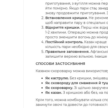
приготування, з вугілля можна пер
йти помірно. Якщо пари стає занад
знову продовжити приготування. З
Встановлення кришки.
Не рекомен
щоб направити пару в спеціальні 
Відкриття кришки.
Перш ніж відкр
1-2 хвилини. Операцію можна продо
просто зменшити вогонь до мініму
Постійний контроль.
Казан краще 
кількість пари необхідно для своє
Правильне заповнення.
Афганські 
залишити верхню вільною. Інакше 
СПОСОБИ ЗАСТОСУВАННЯ
Казанок-скороварку можна використов
Як каструлю.
Без кришки, змішавши
Як сковороду для смаження й ту
Як скороварку.
Зі щільно закруче
Як казан.
З кришкою або без, на по
Крім того, можна комбінувати кілька спо
закинути овочі та довести до готовності