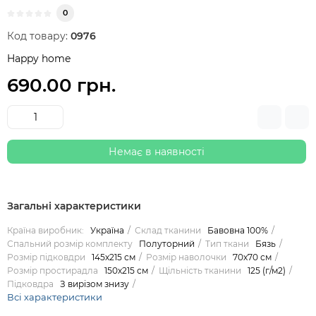
0
Код товару:
0976
Happy home
690.00 грн.
Немає в наявності
Загальні характеристики
Країна виробник:
Україна
Склад тканини
Бавовна 100%
Спальний розмір комплекту
Полуторний
Тип ткани
Бязь
Розмір підковдри
145х215 см
Розмір наволочки
70х70 см
Розмір простирадла
150х215 см
Щільність тканини
125 (г/м2)
Підковдра
З вирізом знизу
Всі характеристики