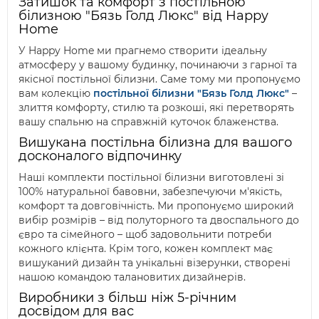
Затишок та комфорт з постільною
білизною "Бязь Голд Люкс" від Happy
Home
У Happy Home ми прагнемо створити ідеальну
атмосферу у вашому будинку, починаючи з гарної та
якісної постільної білизни. Саме тому ми пропонуємо
вам колекцію
постільної білизни "Бязь Голд Люкс"
–
злиття комфорту, стилю та розкоші, які перетворять
вашу спальню на справжній куточок блаженства.
Вишукана постільна білизна для вашого
досконалого відпочинку
Наші комплекти постільної білизни виготовлені зі
100% натуральної бавовни, забезпечуючи м'якість,
комфорт та довговічність. Ми пропонуємо широкий
вибір розмірів – від полуторного та двоспального до
євро та сімейного – щоб задовольнити потреби
кожного клієнта. Крім того, кожен комплект має
вишуканий дизайн та унікальні візерунки, створені
нашою командою талановитих дизайнерів.
Виробники з більш ніж 5-річним
досвідом для вас