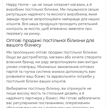
Happy Home – це не лише інтернет-магазин, а й
виробник постільної білизни. Ми пишаємося своєю
репутацією надійного та якісного виробника, який
завжди прагне запропонувати найкраще для наших
клієнтів. Вся наша продукція проходить ретельний
контроль за якістю, щоб впевнено заявляти про
перевагу на ринку.
Оптові продажі постільної білизни для
вашого бізнесу
Ми пропонуємо оптові продажі постільної білизни.
Якщо ви дистриб'ютор, магазин або хочете створити
власний бренд, ми раді запропонувати вам вигідні
умови співпраці. Мінімальні замовлення оптових
партій та гнучка система знижок допоможуть вам
розвивати ваш бізнес та задовольняти потреби у
постільній білизні ваших клієнтів.
Вибираючи постільну білизну, ви отримуєте не
лише високу якість та стильний дизайн, а й
надійного партнера у бізнесі. Ми готові забезпечити
вас регулярними постачаннями, оперативним
обслуговуванням та індивідуальним підходом до