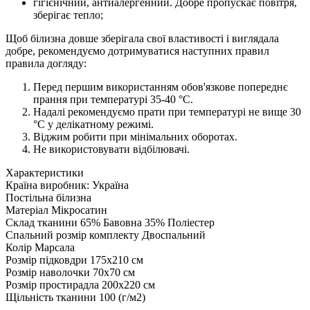
гігієнічний, антиалергенний. Добре пропускає повітря,
зберігає тепло;
Щоб білизна довше зберігала свої властивості і виглядала
добре, рекомендуємо дотримуватися наступних правил
правила догляду:
Перед першим використанням обов'язкове попереднє
прання при температурі 35-40 °C.
Надалі рекомендуємо прати при температурі не вище 30
°C у делікатному режимі.
Віджим робити при мінімальних оборотах.
Не використовувати відбілювачі.
Характеристики
Країна виробник:
Україна
Постільна білизна
Матеріал
Мікросатин
Склад тканини
65% Бавовна 35% Поліестер
Спальний розмір комплекту
Двоспальний
Колір
Марсала
Розмір підковдри
175х210 см
Розмір наволочки
70х70 см
Розмір простирадла
200х220 см
Щільність тканини
100 (г/м2)