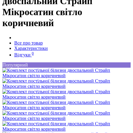
двоспальний Страйп
Мікросатин світло
коричневий
Все про товар
Характеристики
0
Відгуки
Популярний