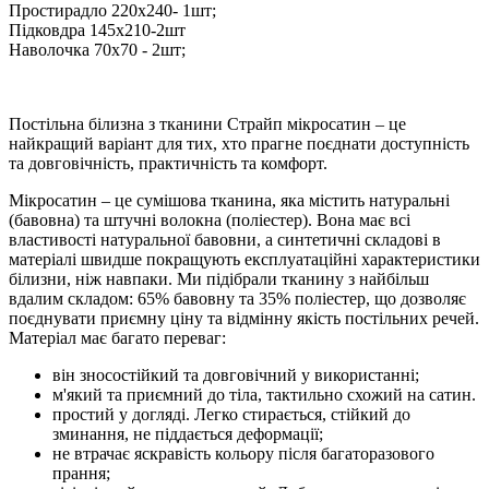
Простирадло 220х240- 1шт;
Підковдра 145х210-2шт
Наволочка 70х70 - 2шт;
Постільна білизна з тканини Страйп мікросатин – це
найкращий варіант для тих, хто прагне поєднати доступність
та довговічність, практичність та комфорт.
Мікросатин – це сумішова тканина, яка містить натуральні
(бавовна) та штучні волокна (поліестер). Вона має всі
властивості натуральної бавовни, а синтетичні складові в
матеріалі швидше покращують експлуатаційні характеристики
білизни, ніж навпаки. Ми підібрали тканину з найбільш
вдалим складом: 65% бавовну та 35% поліестер, що дозволяє
поєднувати приємну ціну та відмінну якість постільних речей.
Матеріал має багато переваг:
він зносостійкий та довговічний у використанні;
м'який та приємний до тіла, тактильно схожий на сатин.
простий у догляді. Легко стирається, стійкий до
зминання, не піддається деформації;
не втрачає яскравість кольору після багаторазового
прання;