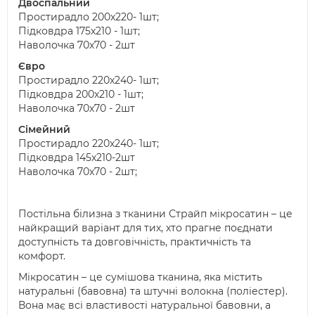
Двоспальний
Простирадло 200х220- 1шт;
Підковдра 175х210 - 1шт;
Наволочка 70х70 - 2шт
Євро
Простирадло 220х240- 1шт;
Підковдра 200х210 - 1шт;
Наволочка 70х70 - 2шт
Сімейний
Простирадло 220х240- 1шт;
Підковдра 145х210-2шт
Наволочка 70х70 - 2шт;
Постільна білизна з тканини Страйп мікросатин – це
найкращий варіант для тих, хто прагне поєднати
доступність та довговічність, практичність та
комфорт.
Мікросатин – це сумішова тканина, яка містить
натуральні (бавовна) та штучні волокна (поліестер).
Вона має всі властивості натуральної бавовни, а