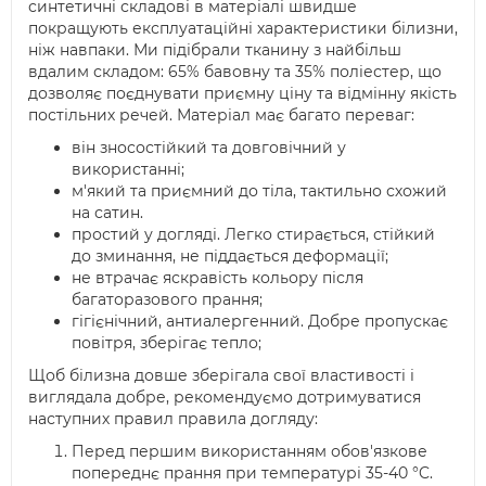
синтетичні складові в матеріалі швидше
покращують експлуатаційні характеристики білизни,
ніж навпаки. Ми підібрали тканину з найбільш
вдалим складом: 65% бавовну та 35% поліестер, що
дозволяє поєднувати приємну ціну та відмінну якість
постільних речей. Матеріал має багато переваг:
він зносостійкий та довговічний у
використанні;
м'який та приємний до тіла, тактильно схожий
на сатин.
простий у догляді. Легко стирається, стійкий
до зминання, не піддається деформації;
не втрачає яскравість кольору після
багаторазового прання;
гігієнічний, антиалергенний. Добре пропускає
повітря, зберігає тепло;
Щоб білизна довше зберігала свої властивості і
виглядала добре, рекомендуємо дотримуватися
наступних правил правила догляду:
Перед першим використанням обов'язкове
попереднє прання при температурі 35-40 °C.