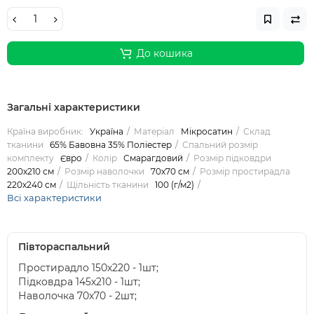
До кошика
Загальні характеристики
Країна виробник:
Україна
Матеріал
Мікросатин
Склад
тканини
65% Бавовна 35% Поліестер
Спальний розмір
комплекту
Євро
Колір
Смарагдовий
Розмір підковдри
200х210 см
Розмір наволочки
70х70 см
Розмір простирадла
220х240 см
Щільність тканини
100 (г/м2)
Всі характеристики
Півтораспальний
Простирадло 150х220 - 1шт;
Підковдра 145х210 - 1шт;
Наволочка 70х70 - 2шт;