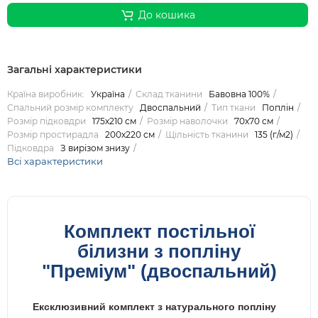
До кошика
Загальні характеристики
Країна виробник:
Україна
Склад тканини
Бавовна 100%
Спальний розмір комплекту
Двоспальний
Тип ткани
Поплін
Розмір підковдри
175х210 см
Розмір наволочки
70х70 см
Розмір простирадла
200х220 см
Щільність тканини
135 (г/м2)
Підковдра
З вирізом знизу
Всі характеристики
Комплект постільної
білизни з попліну
"Преміум" (двоспальний)
Ексклюзивний комплект з натурального попліну