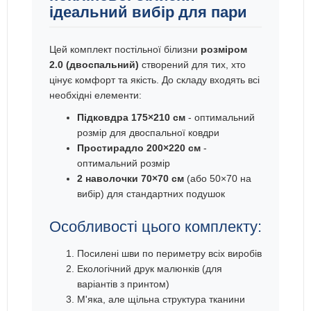
ідеальний вибір для пари
Цей комплект постільної білизни
розміром
2.0 (двоспальний)
створений для тих, хто
цінує комфорт та якість. До складу входять всі
необхідні елементи:
Підковдра 175×210 см
- оптимальний
розмір для двоспальної ковдри
Простирадло 200×220 см
-
оптимальний розмір
2 наволочки 70×70 см
(або 50×70 на
вибір) для стандартних подушок
Особливості цього комплекту:
Посилені шви по периметру всіх виробів
Екологічний друк малюнків (для
варіантів з принтом)
М'яка, але щільна структура тканини