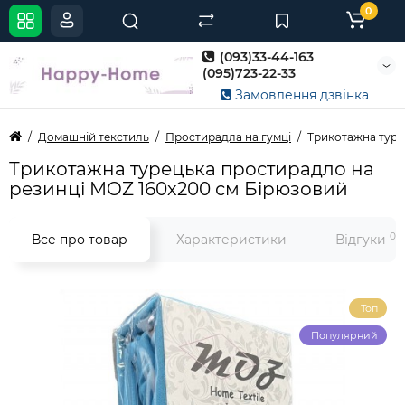
0
(093)33-44-163
(095)723-22-33
Замовлення дзвінка
Домашній текстиль
Простирадла на гумці
Трикотажна туре
Трикотажна турецька простирадло на
резинці MOZ 160х200 см Бірюзовий
0
Все про товар
Характеристики
Відгуки
Топ
Популярний