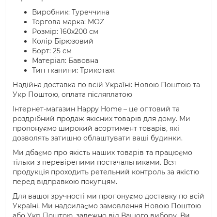
Виробник: Туреччина
Торгова марка: MOZ
Розмір: 160х200 см
Колір Бірюзовий
Борт: 25 см
Матеріал: Бавовна
Тип тканини: Трикотаж
Надійна доставка по всій Україні: Новою Поштою та
Укр Поштою, оплата післяплатою
Інтернет-магазин Happy Home – це оптовий та
роздрібний продаж якісних товарів для дому. Ми
пропонуємо широкий асортимент товарів, які
дозволять затишно облаштувати ваші будинки.
Ми дбаємо про якість наших товарів та працюємо
тільки з перевіреними постачальниками. Вся
продукція проходить ретельний контроль за якістю
перед відправкою покупцям.
Для вашої зручності ми пропонуємо доставку по всій
Україні. Ми надсилаємо замовлення Новою Поштою
або Укр Поштою, залежно від Вашого вибору. Ви