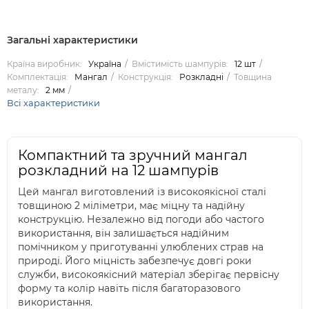
Загальні характеристики
Країна виробник:
Україна
Вмістимість шампурів:
12 шт
Комплектація:
Мангал
Конструкція:
Розкладні
Товщина
металу:
2 мм
Всі характеристики
Компактний та зручний мангал
розкладний на 12 шампурів
Цей мангал виготовлений із високоякісної сталі
товщиною 2 міліметри, має міцну та надійну
конструкцію. Незалежно від погоди або частого
використання, він залишається надійним
помічником у приготуванні улюблених страв на
природі. Його міцність забезпечує довгі роки
служби, високоякісний матеріал зберігає первісну
форму та колір навіть після багаторазового
використання.