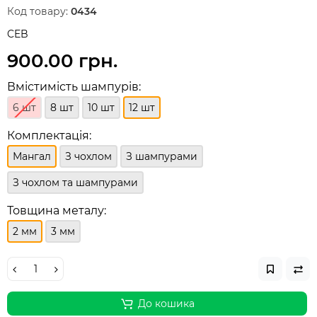
Код товару:
0434
CEB
900.00 грн.
Вмістимість шампурів:
6 шт
8 шт
10 шт
12 шт
Комплектація:
Мангал
З чохлом
З шампурами
З чохлом та шампурами
Товщина металу:
2 мм
3 мм
До кошика