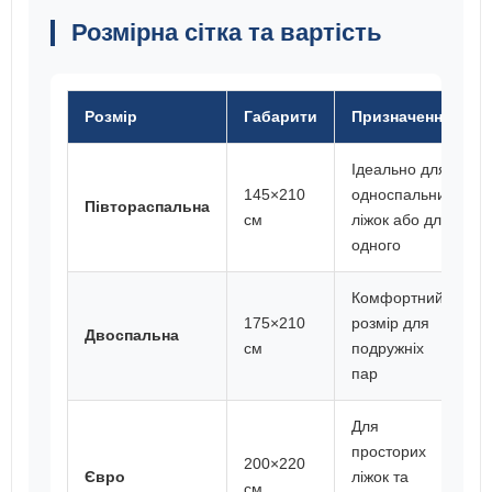
Розмірна сітка та вартість
Розмір
Габарити
Призначення
Ідеально для
145×210
односпальних
Півтораспальна
см
ліжок або для
одного
Комфортний
175×210
розмір для
Двоспальна
см
подружніх
пар
Для
просторих
200×220
Євро
ліжок та
см