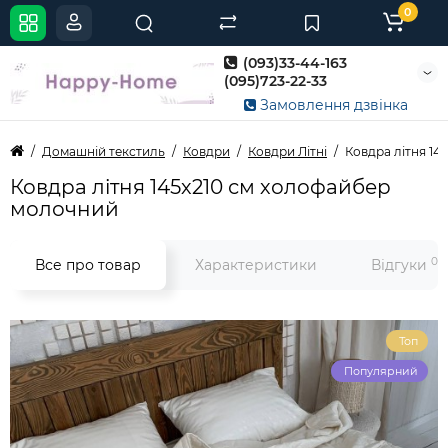
0
(093)33-44-163
(095)723-22-33
Замовлення дзвінка
Домашній текстиль
Ковдри
Ковдри Літні
Ковдра літня 14
Ковдра літня 145х210 см холофайбер
молочний
0
Все про товар
Характеристики
Відгуки
Топ
Популярний