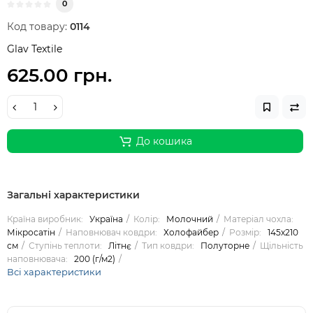
0
Код товару:
0114
Glav Textile
625.00 грн.
До кошика
Загальні характеристики
Країна виробник:
Україна
Колір:
Молочний
Матеріал чохла:
Мікросатін
Наповнювач ковдри:
Холофайбер
Розмір:
145х210
см
Ступінь теплоти:
Літнє
Тип ковдри:
Полуторне
Щільність
наповнювача:
200 (г/м2)
Всі характеристики