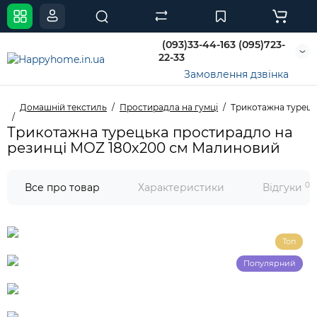
(093)33-44-163 (095)723-
22-33
Замовлення дзвінка
Домашній текстиль
Простирадла на гумці
Трикотажна турець
Трикотажна турецька простирадло на
резинці MOZ 180х200 см Малиновий
0
Все про товар
Характеристики
Відгуки
Топ
Популярний