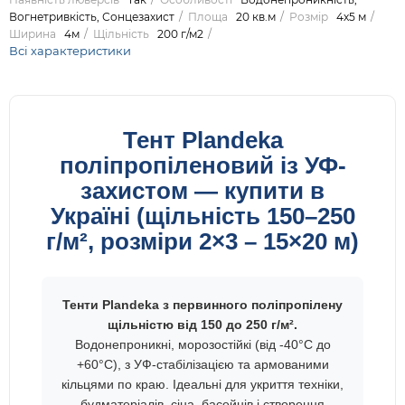
Вогнетривкість, Сонцезахист
Площа
20 кв.м
Розмір
4х5 м
Ширина
4м
Щільність
200 г/м2
Всі характеристики
Тент Plandeka
поліпропіленовий із УФ-
захистом — купити в
Україні (щільність 150–250
г/м², розміри 2×3 – 15×20 м)
Тенти Plandeka з первинного поліпропілену
щільністю від 150 до 250 г/м².
Водонепроникні, морозостійкі (від -40°C до
+60°C), з УФ-стабілізацією та армованими
кільцями по краю. Ідеальні для укриття техніки,
будматеріалів, сіна, басейнів і створення