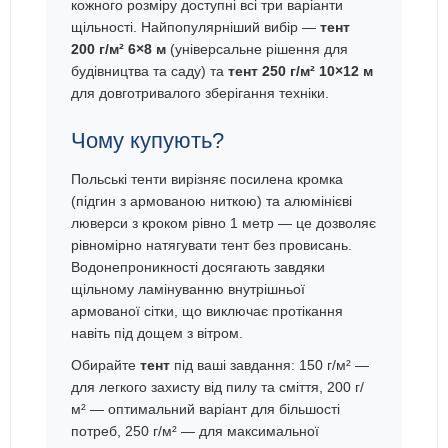
кожного розміру доступні всі три варіанти
щільності. Найпопулярніший вибір —
тент
200 г/м² 6×8 м
(універсальне рішення для
будівництва та саду) та
тент 250 г/м² 10×12 м
для довготривалого зберігання техніки.
Чому купують?
Польські тенти вирізняє посилена кромка
(підгин з армованою ниткою) та алюмінієві
люверси з кроком рівно 1 метр — це дозволяє
рівномірно натягувати тент без провисань.
Водонепроникності досягають завдяки
щільному ламінуванню внутрішньої
армованої сітки, що виключає протікання
навіть під дощем з вітром.
Обирайте
тент
під ваші завдання: 150 г/м² —
для легкого захисту від пилу та сміття, 200 г/
м² — оптимальний варіант для більшості
потреб, 250 г/м² — для максимальної