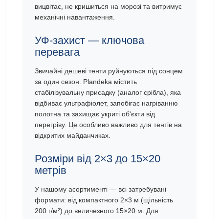
вицвітає, не кришиться на морозі та витримує
механічні навантаження.
УФ-захист — ключова
перевага
Звичайні дешеві тенти руйнуються під сонцем
за один сезон. Plandeka містить
стабілізувальну присадку (аналог срібла), яка
відбиває ультрафіолет, запобігає нагріванню
полотна та захищає укриті об'єкти від
перегріву. Це особливо важливо для тентів на
відкритих майданчиках.
Розміри від 2×3 до 15×20
метрів
У нашому асортименті — всі затребувані
формати: від компактного 2×3 м (щільність
200 г/м²) до величезного 15×20 м. Для