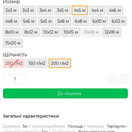
Розмір
2х3 м
3х3 м
3х4 м
3х5 м
4х5 м
4х4 м
4х6 м
4х8 м
5х6 м
5х5 м
5х8 м
6х8 м
6х10 м
6х12 м
8х10 м
8х12 м
10х12 м
10х15 м
10х18 м
12х18 м
15х20 м
Щільність
250 г/м2
150 г/м2
200 г/м2
До кошика
Загальні характеристики
Довжина
5м
Країна виробника
Польща
Матеріал
Тарпаулін
Наявність люверсів
Так
Особливості
Водонепроникність,