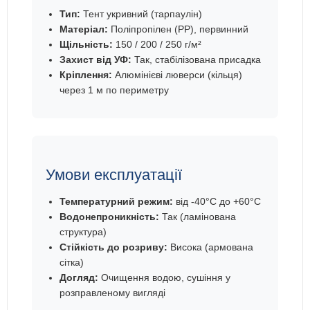
Тип:
Тент укривний (тарпаулін)
Матеріал:
Поліпропілен (PP), первинний
Щільність:
150 / 200 / 250 г/м²
Захист від УФ:
Так, стабілізована присадка
Кріплення:
Алюмінієві люверси (кільця)
через 1 м по периметру
Умови експлуатації
Температурний режим:
від -40°C до +60°C
Водонепроникність:
Так (ламінована
структура)
Стійкість до розриву:
Висока (армована
сітка)
Догляд:
Очищення водою, сушіння у
розправленому вигляді