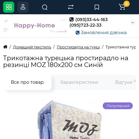
0
(093)33-44-163
(095)723-22-33
Замовлення дзвінка
Домашній текстиль
Простирадла на гумці
Трикотажна туре
Трикотажна турецька простирадло на
резинці MOZ 180х200 см Синій
0
Все про товар
Характеристики
Відгуки
Популярний