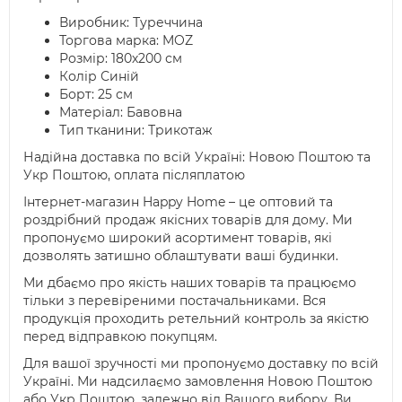
Виробник: Туреччина
Торгова марка: MOZ
Розмір: 180х200 см
Колір Синій
Борт: 25 см
Матеріал: Бавовна
Тип тканини: Трикотаж
Надійна доставка по всій Україні: Новою Поштою та
Укр Поштою, оплата післяплатою
Інтернет-магазин Happy Home – це оптовий та
роздрібний продаж якісних товарів для дому. Ми
пропонуємо широкий асортимент товарів, які
дозволять затишно облаштувати ваші будинки.
Ми дбаємо про якість наших товарів та працюємо
тільки з перевіреними постачальниками. Вся
продукція проходить ретельний контроль за якістю
перед відправкою покупцям.
Для вашої зручності ми пропонуємо доставку по всій
Україні. Ми надсилаємо замовлення Новою Поштою
або Укр Поштою, залежно від Вашого вибору. Ви